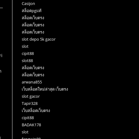
Casijon
สล็อตpgแท้
สล็อตเว็บตรง
สล็อตเว็บตรง
สล็อตเว็บตรง
slot depo 5k gacor
slot
cipit88
ri
slot88
สล็อตเว็บตรง
n
สล็อตเว็บตรง
arwana855
เว็บสล็อตใหม่ล่าสุด เว็บตรง
slot gacor
Tapir328
เว็บสล็อตเว็บตรง
cipit88
BADAK178
slot
k