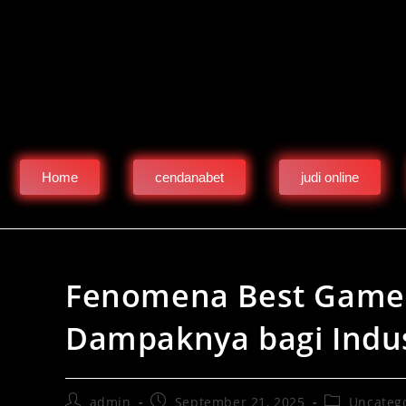
Home
cendanabet
judi online
Fenomena Best Games 
Dampaknya bagi Indu
admin
September 21, 2025
Uncateg