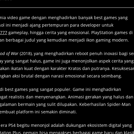
nia video game dengan menghadirkan banyak best games yang
l ini menjadi ajang pertempuran para developer untuk
 777
gameplay, hingga cerita yang emosional. PlayStation games di
an berbagai judul yang kemudian menjadi ikon gaming modern.
od of War
(2018), yang menghadirkan reboot penuh inovasi bagi se
y yang sangat halus, game ini juga menonjolkan aspek cerita yang
an ikatan kuat dengan karakter Kratos dan putranya. Kesuksesa
kan aksi brutal dengan narasi emosional secara seimbang.
di best games yang sangat populer. Game ini menghadirkan
ngat realistis dan menyenangkan. Animasi gerakan yang halus dan
galaman bermain yang sulit dilupakan. Keberhasilan Spider-Man
embuat platform ini semakin diminati.
 era PS4 begitu menonjol adalah dukungan ekosistem digital yang
tation Plus, pemain bisa mengakses berbagai game baru dan klasi