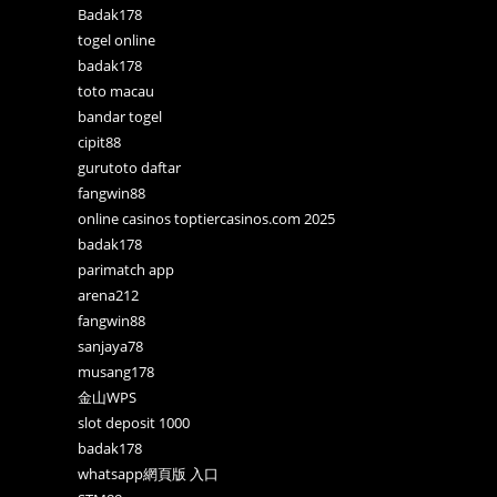
Badak178
togel online
badak178
toto macau
bandar togel
cipit88
gurutoto daftar
fangwin88
online casinos toptiercasinos.com 2025
badak178
parimatch app
arena212
fangwin88
sanjaya78
musang178
金山WPS
slot deposit 1000
badak178
whatsapp網頁版 入口