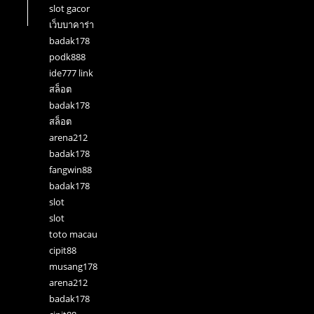
slot gacor
เว็บบาคาร่า
badak178
podk888
ide777 link
สล็อต
badak178
สล็อต
arena212
badak178
fangwin88
badak178
slot
slot
toto macau
cipit88
musang178
arena212
badak178