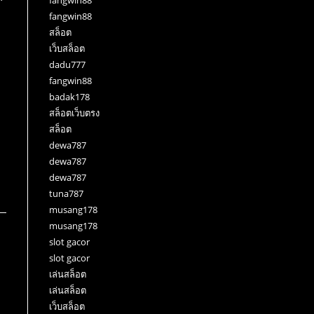
fangwin88
fangwin88
สล็อต
เว็บสล็อต
dadu777
fangwin88
badak178
สล็อตเว็บตรง
สล็อต
dewa787
dewa787
dewa787
tuna787
musang178
musang178
slot gacor
slot gacor
เล่นสล็อต
เล่นสล็อต
เว็บสล็อต