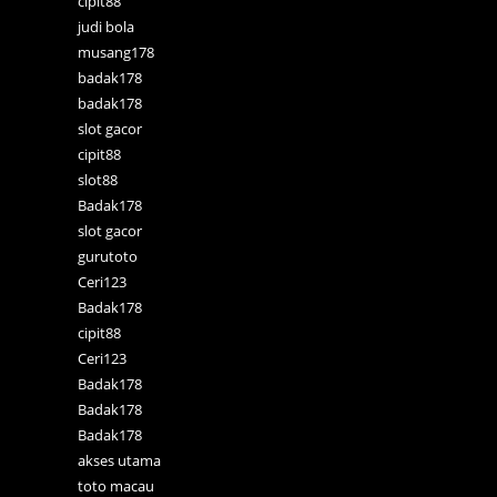
cipit88
judi bola
musang178
badak178
badak178
slot gacor
cipit88
slot88
Badak178
slot gacor
gurutoto
Ceri123
Badak178
cipit88
Ceri123
Badak178
Badak178
Badak178
akses utama
toto macau