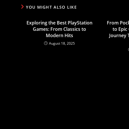
YOU MIGHT ALSO LIKE
Exploring the Best PlayStation
From Pock
Games: From Classics to
to Epic
Modern Hits
Journey 
August 18, 2025