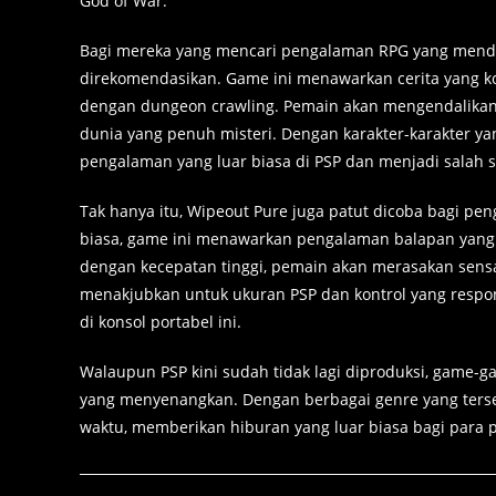
God of War.
Bagi mereka yang mencari pengalaman RPG yang menda
direkomendasikan. Game ini menawarkan cerita yang k
dengan dungeon crawling. Pemain akan mengendalikan 
dunia yang penuh misteri. Dengan karakter-karakter y
pengalaman yang luar biasa di PSP dan menjadi salah s
Tak hanya itu, Wipeout Pure juga patut dicoba bagi pe
biasa, game ini menawarkan pengalaman balapan yang 
dengan kecepatan tinggi, pemain akan merasakan sensa
menakjubkan untuk ukuran PSP dan kontrol yang respon
di konsol portabel ini.
Walaupun PSP kini sudah tidak lagi diproduksi, game-
yang menyenangkan. Dengan berbagai genre yang tersedi
waktu, memberikan hiburan yang luar biasa bagi para