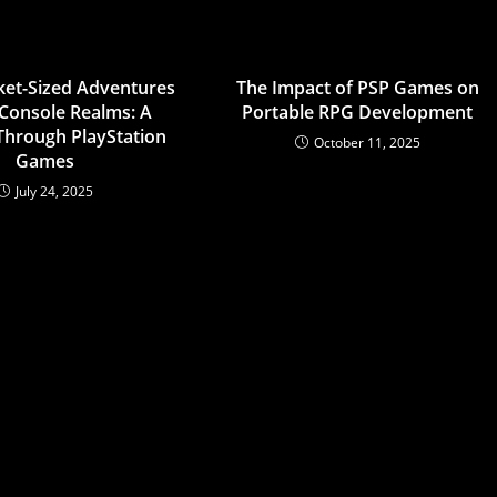
et-Sized Adventures
The Impact of PSP Games on
 Console Realms: A
Portable RPG Development
Through PlayStation
October 11, 2025
Games
July 24, 2025