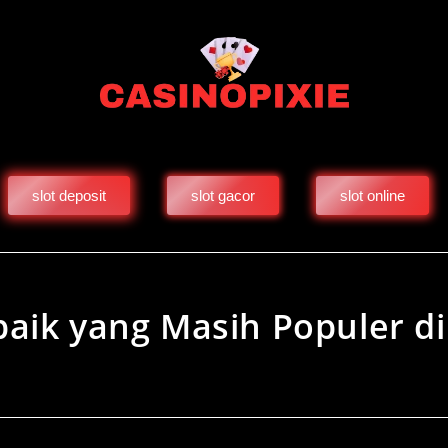
slot deposit
slot gacor
slot online
aik yang Masih Populer di