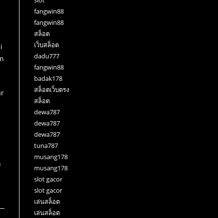
slot
fangwin88
fangwin88
สล็อต
เว็บสล็อต
i
dadu777
an
fangwin88
badak178
สล็อตเว็บตรง
ar
สล็อต
dewa787
dewa787
dewa787
tuna787
musang178
n
musang178
slot gacor
slot gacor
เล่นสล็อต
เล่นสล็อต